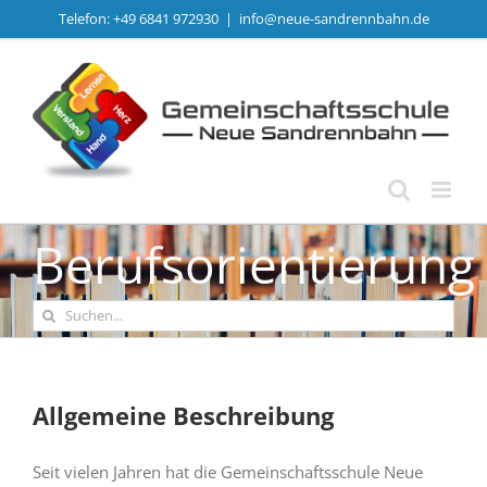
Zum
Telefon: +49 6841 972930
|
info@neue-sandrennbahn.de
Inhalt
springen
Berufsorientierung
Suche
nach:
Allgemeine Beschreibung
Seit vielen Jahren hat die Gemeinschaftsschule Neue