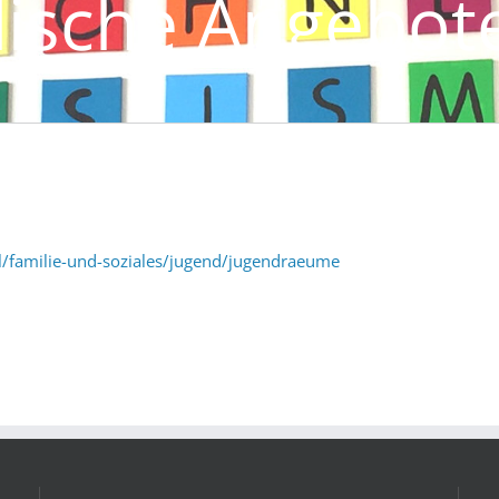
lische Angebot
l/familie-und-soziales/jugend/jugendraeume