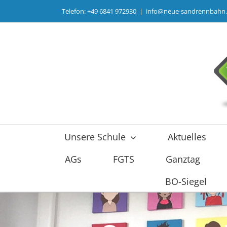
Zum
Telefon: +49 6841 972930
|
info@neue-sandrennbahn
Inhalt
springen
Unsere Schule
Aktuelles
AGs
FGTS
Ganztag
BO-Siegel