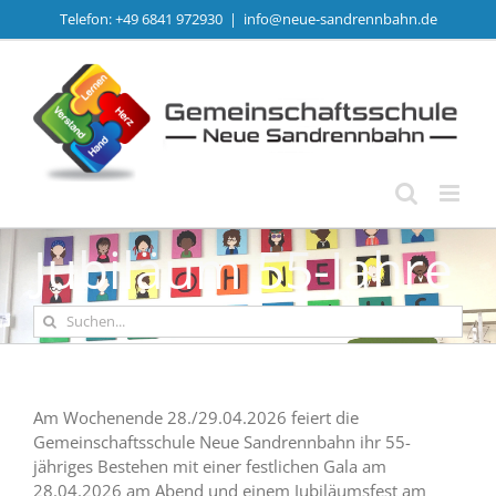
Zum
Telefon: +49 6841 972930
|
info@neue-sandrennbahn.de
Inhalt
springen
Jubiläum 55-Jahre
Suche
nach:
Am Wochenende 28./29.04.2026 feiert die
Gemeinschaftsschule Neue Sandrennbahn ihr 55-
jähriges Bestehen mit einer festlichen Gala am
28.04.2026 am Abend und einem Jubiläumsfest am