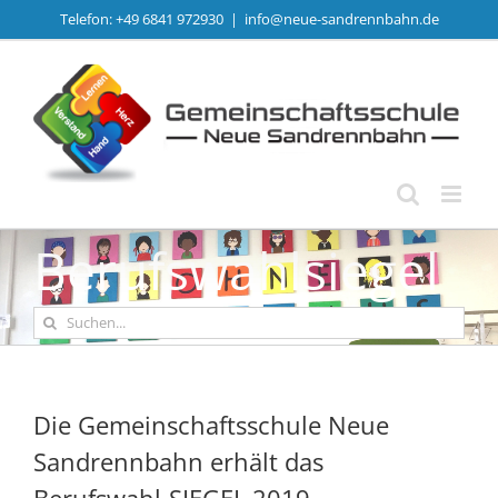
Zum
Telefon: +49 6841 972930
|
info@neue-sandrennbahn.de
Inhalt
springen
Berufswahlsiegel
Suche
nach:
Die Gemeinschaftsschule Neue
Sandrennbahn erhält das
Berufswahl-SIEGEL 2019