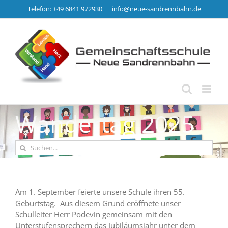
Zum
Telefon: +49 6841 972930
|
info@neue-sandrennbahn.de
Inhalt
springen
Wandertag 2025
Suche
nach:
Am 1. September feierte unsere Schule ihren 55.
Geburtstag. Aus diesem Grund eröffnete unser
Schulleiter Herr Podevin gemeinsam mit den
Unterstufensprechern das Jubiläumsjahr unter dem