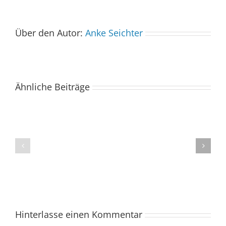
Über den Autor:
Anke Seichter
Ähnliche Beiträge
Der
Spacebuzz
One
„Celebration“
kommt
begeistert
ins
Publikum
Saarland
trotz
–
abgesagter
und
Abendvorstell
wir
sind
Hinterlasse einen Kommentar
dabei