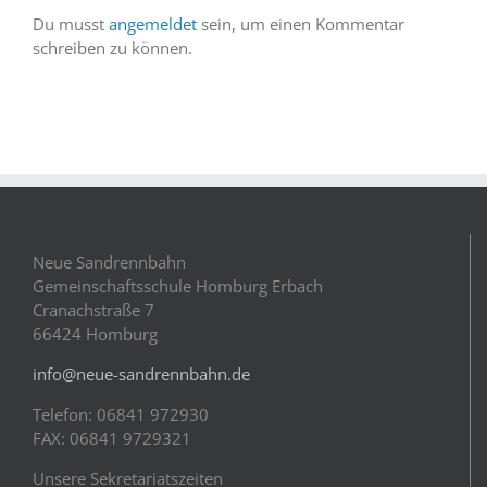
Du musst
angemeldet
sein, um einen Kommentar
schreiben zu können.
Neue Sandrennbahn
Gemeinschaftsschule Homburg Erbach
Cranachstraße 7
66424 Homburg
info@neue-sandrennbahn.de
Telefon: 06841 972930
FAX: 06841 9729321
Unsere Sekretariatszeiten