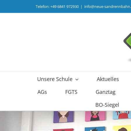
Zum
Telefon: +49 6841 972930
|
info@neue-sandrennbahn
Inhalt
springen
Unsere Schule
Aktuelles
AGs
FGTS
Ganztag
BO-Siegel