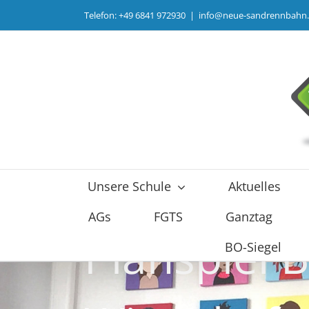
Zum
Telefon: +49 6841 972930
|
info@neue-sandrennbahn
Inhalt
springen
Unsere Schule
Aktuelles
AGs
FGTS
Ganztag
Planspiel 
BO-Siegel