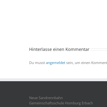
One
kommt
ins
Saarland
–
und
wir
sind
Hinterlasse einen Kommentar
dabei
Du musst
angemeldet
sein, um einen Kommenta
Neue Sandrennbahn
Gemeinschaftsschule Homburg Erbach