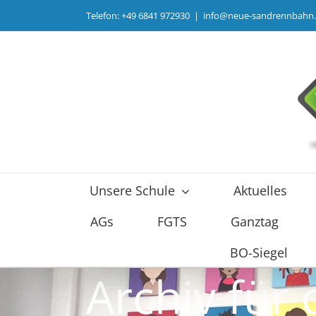
Zum
Telefon: +49 6841 972930
|
info@neue-sandrennbahn
Inhalt
springen
Unsere Schule
Aktuelles
AGs
FGTS
Ganztag
BO-Siegel
Archiv für