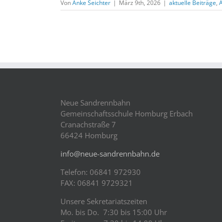
Von
Anke Seichter
|
März 9th, 2026
|
aktuelle Beiträge
,
Neue Sandrennbahn
Gemeinschaftsschule Homburg Erbach
Cranachstraße 7
66424 Homburg
info@neue-sandrennbahn.de
Telefon: 06841 972930
FAX: 06841 9729321
Unsere Sekretariatszeiten
Mo. bis Do. 7:30 bis 15:00 Uhr