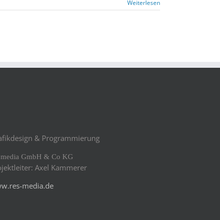
Weiterlesen
afikdesign & Programmierung
s media GmbH & Co KG
ojektleiter: Axel Kammerer
w.res-media.de