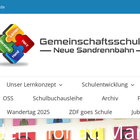
.de
Unser Lernkonzept
Schulentwicklung
OSS
Schulbuchausleihe
Archiv
Wandertag 2025
ZDF goes Schule
Jub
 den Monat:
Mä