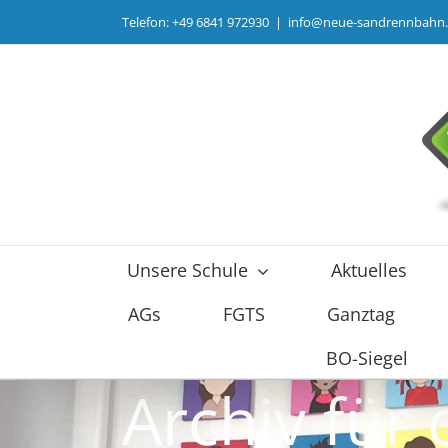
Zum
Telefon: +49 6841 972930
|
info@neue-sandrennbahn
Inhalt
springen
Unsere Schule
Aktuelles
AGs
FGTS
Ganztag
BO-Siegel
Archiv für