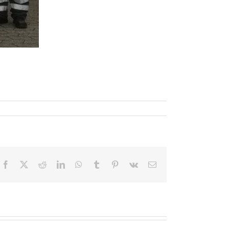
Facebook
X
Reddit
LinkedIn
WhatsApp
Tumblr
Pinterest
Vk
E-
Mail