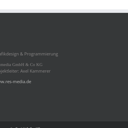
afikdesign & Programmierung
s media GmbH & Co KG
ojektleiter: Axel Kammerer
w.res-media.de