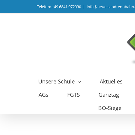
Zum
Telefon: +49 6841 972930
|
info@neue-sandrennbahn
Inhalt
springen
Unsere Schule
Aktuelles
AGs
FGTS
Ganztag
BO-Siegel