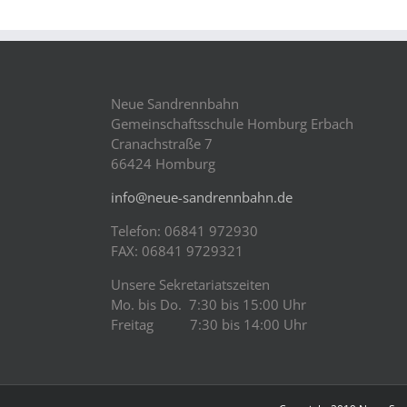
Neue Sandrennbahn
Gemeinschaftsschule Homburg Erbach
Cranachstraße 7
66424 Homburg
info@neue-sandrennbahn.de
Telefon: 06841 972930
FAX: 06841 9729321
Unsere Sekretariatszeiten
Mo. bis Do. 7:30 bis 15:00 Uhr
Freitag 7:30 bis 14:00 Uhr