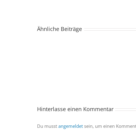
Ähnliche Beiträge
Der
Spacebuzz
One
kommt
ins
Saarland
–
und
wir
sind
Hinterlasse einen Kommentar
dabei
Du musst
angemeldet
sein, um einen Kommenta