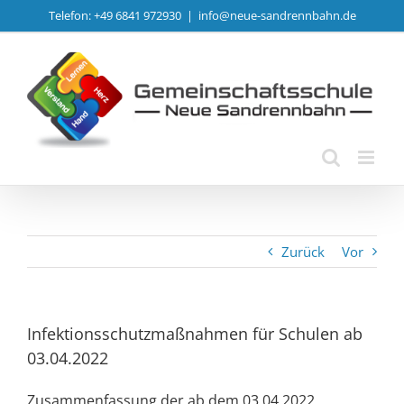
Zum
Telefon: +49 6841 972930
|
info@neue-sandrennbahn.de
Inhalt
springen
Zurück
Vor
Infektionsschutzmaßnahmen für Schulen ab
03.04.2022
Zusammenfassung der ab dem 03.04.2022