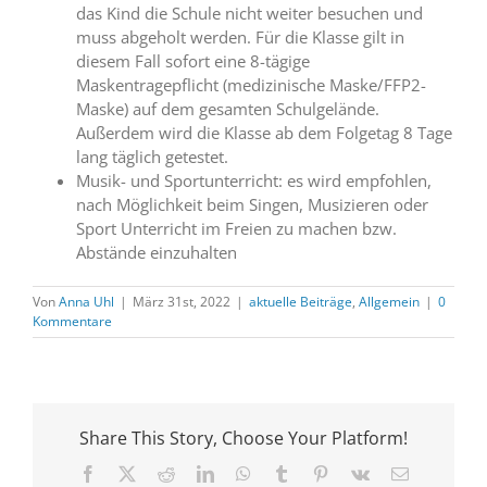
das Kind die Schule nicht weiter besuchen und
muss abgeholt werden. Für die Klasse gilt in
diesem Fall sofort eine 8-tägige
Maskentragepflicht (medizinische Maske/FFP2-
Maske) auf dem gesamten Schulgelände.
Außerdem wird die Klasse ab dem Folgetag 8 Tage
lang täglich getestet.
Musik- und Sportunterricht: es wird empfohlen,
nach Möglichkeit beim Singen, Musizieren oder
Sport Unterricht im Freien zu machen bzw.
Abstände einzuhalten
Von
Anna Uhl
|
März 31st, 2022
|
aktuelle Beiträge
,
Allgemein
|
0
Kommentare
Share This Story, Choose Your Platform!
Facebook
X
Reddit
LinkedIn
WhatsApp
Tumblr
Pinterest
Vk
E-