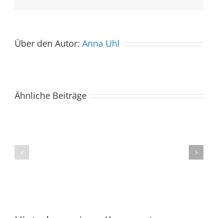
Mail
Über den Autor:
Anna Uhl
Ähnliche Beiträge
Der
Spacebuzz
One
„Celebration“
kommt
begeistert
ins
Publikum
Saarland
trotz
–
abgesagter
und
Abendvorstell
wir
sind