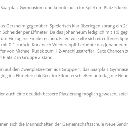
aarpfalz Gymnasium und konnte auch im Spiel um Platz 5 keine 
 Gersheim gegenüber. Spielerisch klar überlegen sprang ein 2:1-S
Schneider per Elfmeter. Da das Johanneum lediglich mit 1:0 ge
 Einzug ins Finale reichen. Es entwickelte sich ein offenes Spie
 mit 0:1 zurück. Kurz nach Wiederanpfiff erhöhte das Johanneum
fer von Michael Rudek zum 1:2-Anschlusstreffer. Gute Chancen z
h Platz 2 in Gruppe 2 stand.
nn auf den Zweitplatzierten aus Gruppe 1, das Saarpfalz Gymnasi
es ging ins Elfmeterschießen. Im Elfmeterschießen unterlag die
ier auch eine deutlich bessere Platzierung möglich gewesen, spi
n denen sich die Mannschaften der Gemeinschaftsschule Neue Sandr