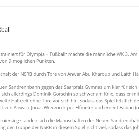
ßball
 trainiert für Olympia – Fußball“ machte die männliche WK 3. Am
 von 9 möglichen Punkten.
nnschaft der NSRB durch Tore von Anwar Abu Kharoub und Laith H
uen Sandrennbahn gegen das Saarpfalz Gymnasium klar für sich en
zte sich allerdings Dominik Gorschin so schwer am Knie, dass er
weite Halbzeit ohne Tore vor sich hin, sodass das Spiel letztlich
eit von Anwar), Jonas Wieczorek per Elfmeter und erneut Fabian (
Turniersieg standen sich die Mannschaften der Neuen Sandrenn
ng der Truppe der NSRB in diesem Spiel nicht viel, sodass das