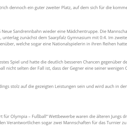
rich dennoch ein guter zweiter Platz, auf dem sich für die komm
GemS Neue Sandrennbahn wieder eine Mädchentruppe. Die Mannscha
ten, unterlag zunächst dem Saarpfalz Gymnasium mit 0:4. Im zweit
ber, welche sogar eine Nationalspielerin in ihren Reihen hatte.
 bestes Spiel und hatte die deutlich besseren Chancen gegenüber 
all nicht selten der Fall ist, dass der Gegner eine seiner wenigen
s stolz auf die gezeigten Leistungen sein und wird auch in den 
ert für Olympia – Fußball“ Wettbewerbe waren die älteren Jungs
s den Verantwortlichen sogar zwei Mannschaften für das Turnier z