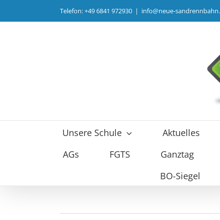
Zum
Telefon: +49 6841 972930
|
info@neue-sandrennbahn
Inhalt
springen
Unsere Schule
Aktuelles
AGs
FGTS
Ganztag
BO-Siegel