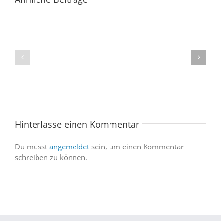
Der
Spacebuzz
One
„Celebration“
kommt
begeistert
ins
Publikum
Saarland
trotz
–
abgesagter
und
Abendvorstell
wir
sind
Hinterlasse einen Kommentar
dabei
Du musst
angemeldet
sein, um einen Kommentar
schreiben zu können.