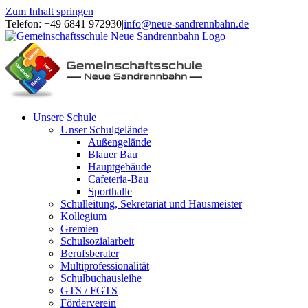
Zum Inhalt springen
Telefon: +49 6841 972930
|
info@neue-sandrennbahn.de
Unsere Schule
Unser Schulgelände
Außengelände
Blauer Bau
Hauptgebäude
Cafeteria-Bau
Sporthalle
Schulleitung, Sekretariat und Hausmeister
Kollegium
Gremien
Schulsozialarbeit
Berufsberater
Multiprofessionalität
Schulbuchausleihe
GTS / FGTS
Förderverein