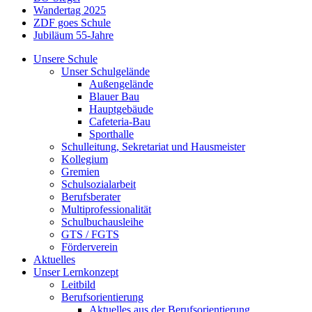
Wandertag 2025
ZDF goes Schule
Jubiläum 55-Jahre
Unsere Schule
Unser Schulgelände
Außengelände
Blauer Bau
Hauptgebäude
Cafeteria-Bau
Sporthalle
Schulleitung, Sekretariat und Hausmeister
Kollegium
Gremien
Schulsozialarbeit
Berufsberater
Multiprofessionalität
Schulbuchausleihe
GTS / FGTS
Förderverein
Aktuelles
Unser Lernkonzept
Leitbild
Berufsorientierung
Aktuelles aus der Berufsorientierung