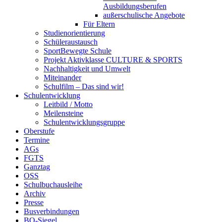
Ausbildungsberufen
außerschulische Angebote
Für Eltern
Studienorientierung
Schüleraustausch
SportBewegte Schule
Projekt Aktivklasse CULTURE & SPORTS
Nachhaltigkeit und Umwelt
Miteinander
Schulfilm – Das sind wir!
Schulentwicklung
Leitbild / Motto
Meilensteine
Schulentwicklungsgruppe
Oberstufe
Termine
AGs
FGTS
Ganztag
OSS
Schulbuchausleihe
Archiv
Presse
Busverbindungen
BO-Siegel