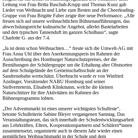
Leitung von Frau Britta Baschab-Krupp und Thomas Kunz gab
Lieder von Weihnacht und Liebe zum Besten und die Cheerleading-
Gruppe von Frau Brigitte Faber zeigte ihre neue Performance. „Alle
freuen sich auf unsere weihnachtlichen Bühnenaufführungen, das
abwechslungsreiche kulinarische Angebot, allerlei Bastelarbeiten
und den typischen Tannenduft im ganzen Schulhaus“, sagte
Charlotte G. aus der 7.4.
„Ja ist denn schon Weihnachten…“ freute sich die Umwelt-AG mit
Frau Anna Uhl über den Anerkennungspreis im Rahmen der
Ausschreibung des Homburger Naturschutzpreises, der die
Bemühungen der Schülergruppe um die Erhaltung alter Obstsorten
auf dem Schulgelände der Gemeinschaftsschule an der
Sandrennbahn wertschätzt. Überbracht wurde er von Winfried
Anslinger, Vorsitzender NABU Homburg und seiner
Stellvertreterin, Elisabeth Klinkmann, welche die kleinen
Naturschützer für ihre Aktivitäten im Rahmen des
Bühnenprogramms lobten.
„Der Adventsmarkt ist eines unserer wichtigsten Schulfeste“,
betonte Schulleiterin Sabine Bleyer vergangenen Samstag. Das
Veranstaltungsteam, das sich innerhalb der Schulentwicklungsarbeit
aus Lehrkräften, Eltern, Kooperationspartnern und Schülern*innen
zusammensetzt, organisierte auch in diesem Jahr wieder einen
gemütlichen Weihnachtsmarkt in der Schule und dem