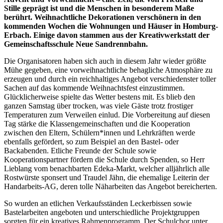
Stille geprägt ist und die Menschen in besonderem Maße
berührt. Weihnachtliche Dekorationen verschönern in den
kommenden Wochen die Wohnungen und Häuser in Homburg-
Erbach. Einige davon stammen aus der Kreativwerkstatt der
Gemeinschaftsschule Neue Sandrennbahn.
Die Organisatoren haben sich auch in diesem Jahr wieder größte
Mühe gegeben, eine vorweihnachtliche behagliche Atmosphäre zu
erzeugen und durch ein reichhaltiges Angebot verschiedenster toller
Sachen auf das kommende Weihnachtsfest einzustimmen.
Glücklicherweise spielte das Wetter bestens mit. Es blieb den
ganzen Samstag über trocken, was viele Gäste trotz frostiger
Temperaturen zum Verweilen einlud. Die Vorbereitung auf diesen
Tag stärke die Klassengemeinschaften und die Kooperation
zwischen den Eltern, Schülern*innen und Lehrkräften werde
ebenfalls gefördert, so zum Beispiel an den Bastel- oder
Backabenden. Etliche Freunde der Schule sowie
Kooperationspartner fördern die Schule durch Spenden, so Herr
Lieblang vom benachbarten Edeka-Markt, welcher alljährlich alle
Rostwürste sponsert und Traudel Jähn, die ehemalige Leiterin der
Handarbeits-AG, deren tolle Näharbeiten das Angebot bereicherten.
So wurden an etlichen Verkaufsständen Leckerbissen sowie
Bastelarbeiten angeboten und unterschiedliche Projektgruppen
sorgten für ein kreatives Rahmenprogramm. Der Schulchor unter