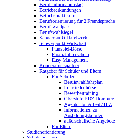
Berufsinformationstag
Betriebserkundungen
Betriebspraktikum
Berufsorientierung für 2.Fremdsprache
Berufswahlpass
Berufswahlsiegel
Schwerpunkt Handwerk
Schwerpunkt Wirtschaft
Planspiel-Börse
Finanzführerschein
Easy Management
Kooperationspartner
Ratgeber für Schüler und Eltern
Für Schüler
Berufswahlfahrplan
Lehrstellenbörse
Bewerbertraining
Oberstufe BBZ Homburg
Agentur für Arbeit / BIZ
Informationen zu
Ausbildungsberufen
außerschulische Angebote
Für Eltern
Studienorientierung
Schüleraustausch