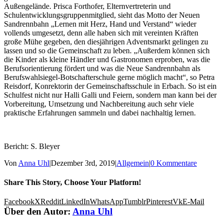
Außengelände. Prisca Forthofer, Elternvertreterin und
Schulentwicklungsgruppenmitglied, sieht das Motto der Neuen
Sandrennbahn „Lernen mit Herz, Hand und Verstand“ wieder
vollends umgesetzt, denn alle haben sich mit vereinten Kräften
große Mühe gegeben, den diesjährigen Adventsmarkt gelingen zu
lassen und so die Gemeinschaft zu leben. „Außerdem können sich
die Kinder als kleine Händler und Gastronomen erproben, was die
Berufsorientierung fördert und was die Neue Sandrennbahn als
Berufswahlsiegel-Botschafterschule gerne möglich macht“, so Petra
Reisdorf, Konrektorin der Gemeinschaftsschule in Erbach. So ist ein
Schulfest nicht nur Halli Galli und Feiern, sondern man kann bei der
Vorbereitung, Umsetzung und Nachbereitung auch sehr viele
praktische Erfahrungen sammeln und dabei nachhaltig lernen.
Bericht: S. Bleyer
Von
Anna Uhl
|
Dezember 3rd, 2019
|
Allgemein
|
0 Kommentare
Share This Story, Choose Your Platform!
Facebook
X
Reddit
LinkedIn
WhatsApp
Tumblr
Pinterest
Vk
E-Mail
Über den Autor:
Anna Uhl