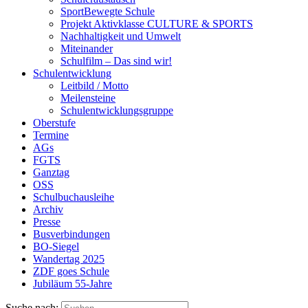
SportBewegte Schule
Projekt Aktivklasse CULTURE & SPORTS
Nachhaltigkeit und Umwelt
Miteinander
Schulfilm – Das sind wir!
Schulentwicklung
Leitbild / Motto
Meilensteine
Schulentwicklungsgruppe
Oberstufe
Termine
AGs
FGTS
Ganztag
OSS
Schulbuchausleihe
Archiv
Presse
Busverbindungen
BO-Siegel
Wandertag 2025
ZDF goes Schule
Jubiläum 55-Jahre
Suche nach: