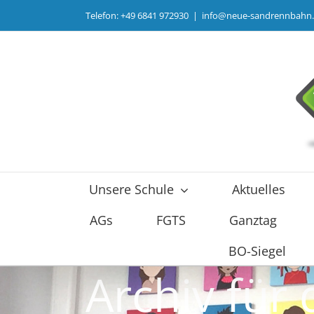
Zum
Telefon: +49 6841 972930
|
info@neue-sandrennbahn
Inhalt
springen
Unsere Schule
Aktuelles
AGs
FGTS
Ganztag
BO-Siegel
Archiv für