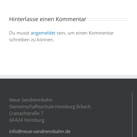
Sandrennbahn
wir
sind
Hinterlasse einen Kommentar
dabei
Du musst
angemeldet
sein, um einen Kommentar
schreiben zu können.
Neue Sandrennbahn
Gemeinschaftsschule Homburg Erbach
Cranachstraße 7
66424 Homburg
info@neue-sandrennbahn.de