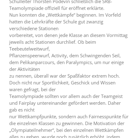
Schulleiter Thorsten Podevin schließlich die SRB-
Teamolympiade offiziell für eröffnet erklärte.
Nun konnten die „Wettkämpfe“ beginnen. Im Vorfeld
hatten die Lehrkräfte der Schule gut zwanzig
verschiedene Stationen
vorbereitet, von denen jede Klasse an diesem Vormittag
jeweils acht Stationen durchlief. Ob beim
Teebeutelweitwurf,
Pflanzenspeerwurf, Activity, dem Schwingenden Seil,
dem Pelikanparcours, den Paralympics, um nur einige
der Aktivitäten
zu nennen, überall war der Spaßfaktor extrem hoch.
Doch nicht nur Sportlichkeit, Geschick und Wissen
waren gefragt, bei der
Teamolympiade sollten vor allem auch der Teamgeist
und Fairplay untereinander gefördert werden. Daher
gab es nicht
nur Wettkampfpunkte, sondern auch Fairnesspunkte für
die einzelnen Klassen zu gewinnen. Die Motivation der
„Olympiateilnehmer“, bei den einzelnen Wettkämpfen
alles zu geben, wurde noch zusätzlich erhöht, indem