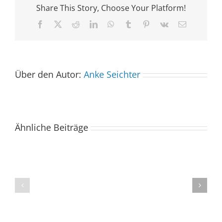
Share This Story, Choose Your Platform!
Facebook
X
Reddit
LinkedIn
WhatsApp
Tumblr
Pinterest
Vk
E-
Mail
Über den Autor:
Anke Seichter
Ähnliche Beiträge
Der
Spacebuzz
One
1.
kommt
Tauschbasar
ins
an
Saarland
der
–
„Neuen
und