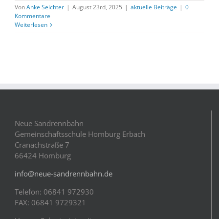
Von
Anke Seichter
|
August 23rd, 2025
|
aktuelle Beiträge
|
0
Kommentare
Weiterlesen
Neue Sandrennbahn
Gemeinschaftsschule Homburg Erbach
Cranachstraße 7
66424 Homburg
info@neue-sandrennbahn.de
Telefon: 06841 972930
FAX: 06841 9729321