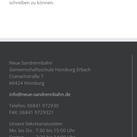
schreiben zu können.
Neue Sandrennbahn
Gemeinschaftsschule Homburg Erbach
Cranachstraße 7
66424 Homburg
info@neue-sandrennbahn.de
Telefon: 06841 972930
FAX: 06841 9729321
Unsere Sekretariatszeiten
Mo. bis Do. 7:30 bis 15:00 Uhr