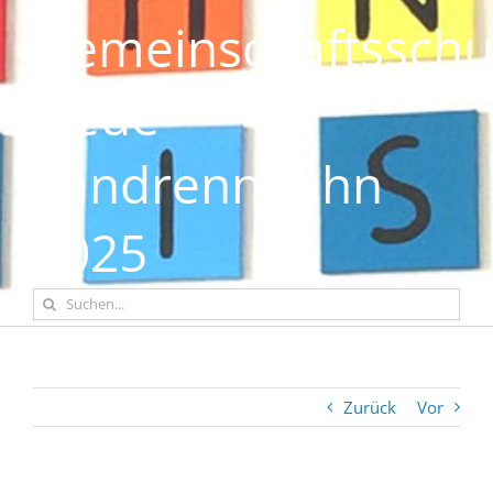
Gemeinschaftsschu
Neue
Sandrennbahn
2025
Suche
nach:
Zurück
Vor