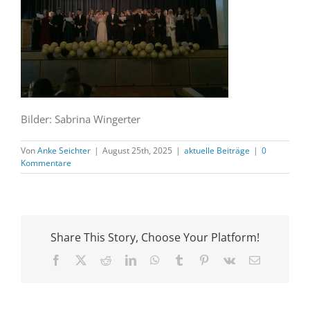
Bilder: Sabrina Wingerter
Von
Anke Seichter
|
August 25th, 2025
|
aktuelle Beiträge
|
0
Kommentare
Share This Story, Choose Your Platform!
Facebook
X
Reddit
LinkedIn
WhatsApp
Tumblr
Pinterest
Vk
E-
Mail