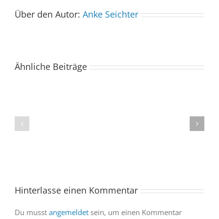
Über den Autor:
Anke Seichter
Ähnliche Beiträge
Der
Spacebuzz
One
1.
kommt
Tauschbasar
ins
an
Saarland
der
–
„Neuen
und
Sandrennbahn
wir
sind
Hinterlasse einen Kommentar
dabei
Du musst
angemeldet
sein, um einen Kommentar