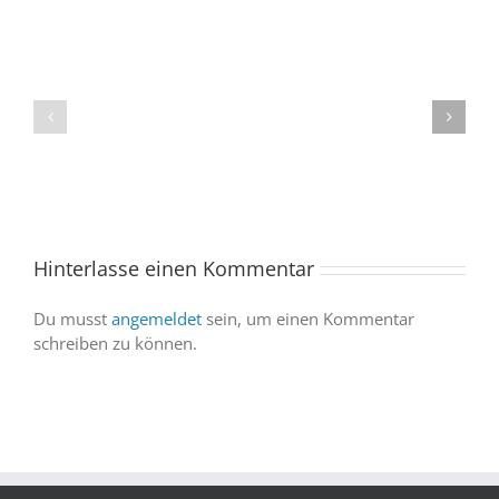
Der
Spacebuzz
One
1.
kommt
Tauschbasar
ins
an
Saarland
der
–
„Neuen
und
Sandrennbahn
wir
sind
Hinterlasse einen Kommentar
dabei
Du musst
angemeldet
sein, um einen Kommentar
schreiben zu können.