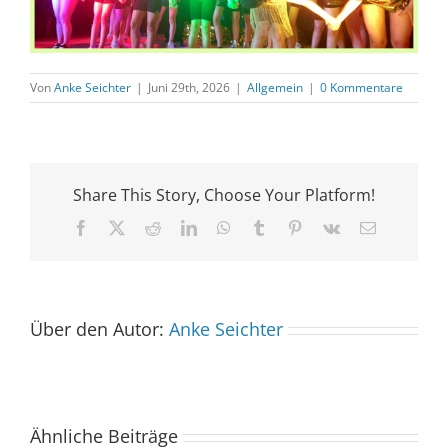
Von
Anke Seichter
|
Juni 29th, 2026
|
Allgemein
|
0 Kommentare
Share This Story, Choose Your Platform!
Facebook
X
Reddit
LinkedIn
WhatsApp
Tumblr
Pinterest
Vk
E-
Mail
Über den Autor:
Anke Seichter
Ähnliche Beiträge