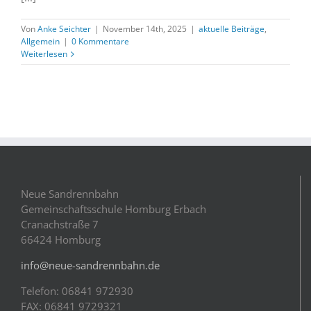
Von
Anke Seichter
|
November 14th, 2025
|
aktuelle Beiträge
,
Allgemein
|
0 Kommentare
Weiterlesen
Neue Sandrennbahn
Gemeinschaftsschule Homburg Erbach
Cranachstraße 7
66424 Homburg
info@neue-sandrennbahn.de
Telefon: 06841 972930
FAX: 06841 9729321