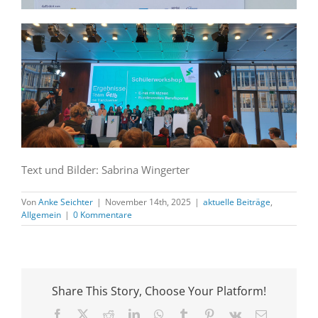
Text und Bilder: Sabrina Wingerter
Von
Anke Seichter
|
November 14th, 2025
|
aktuelle Beiträge
,
Allgemein
|
0 Kommentare
Share This Story, Choose Your Platform!
Facebook
X
Reddit
LinkedIn
WhatsApp
Tumblr
Pinterest
Vk
E-