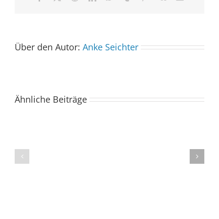
Mail
Über den Autor:
Anke Seichter
Ähnliche Beiträge
Der
Spacebuzz
One
„Celebration“
kommt
begeistert
ins
Publikum
Saarland
trotz
–
abgesagter
und
Abendvorstell
wir
sind