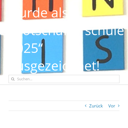
wurde als
„Botschafterschule
2025“
ausgezeichnet!
Suche
nach:
Zurück
Vor