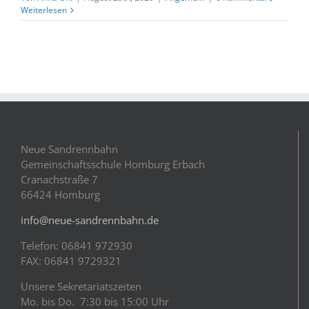
Weiterlesen
Neue Sandrennbahn
Gemeinschaftsschule Homburg Erbach
Cranachstraße 7
66424 Homburg
info@neue-sandrennbahn.de
Telefon: 06841 972930
FAX: 06841 9729321
Unsere Sekretariatszeiten
Mo. bis Do. 7:30 bis 15:00 Uhr