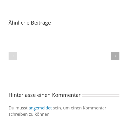
Ähnliche Beiträge
Der
Spacebuzz
One
„Celebration“
kommt
begeistert
ins
Publikum
Saarland
trotz
–
abgesagter
und
Abendvorstell
wir
sind
Hinterlasse einen Kommentar
dabei
Du musst
angemeldet
sein, um einen Kommentar
schreiben zu können.