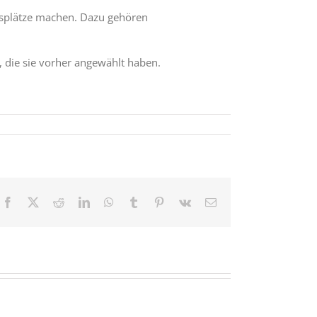
ngsplätze machen. Dazu gehören
e, die sie vorher angewählt haben.
Facebook
X
Reddit
LinkedIn
WhatsApp
Tumblr
Pinterest
Vk
E-
Mail