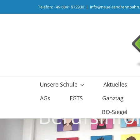
Zum
Telefon: +49 6841 972930
|
info@neue-sandrennbahn
Inhalt
springen
Unsere Schule
Aktuelles
AGs
FGTS
Ganztag
Berufsinfo
BO-Siegel