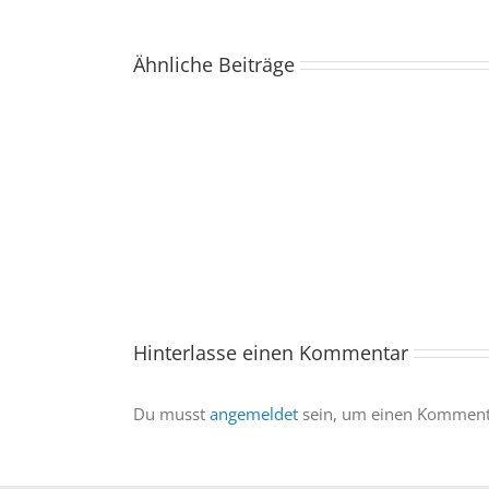
Ähnliche Beiträge
Der
Spacebuzz
One
kommt
ins
Saarland
–
und
wir
sind
Hinterlasse einen Kommentar
dabei
Du musst
angemeldet
sein, um einen Kommenta