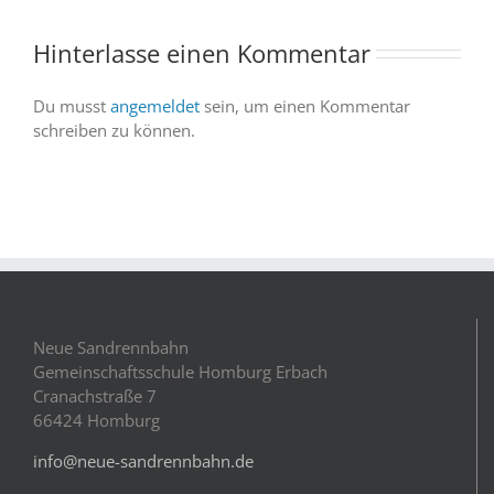
wir
sind
Hinterlasse einen Kommentar
dabei
Du musst
angemeldet
sein, um einen Kommentar
schreiben zu können.
Neue Sandrennbahn
Gemeinschaftsschule Homburg Erbach
Cranachstraße 7
66424 Homburg
info@neue-sandrennbahn.de