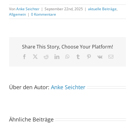
Von
Anke Seichter
|
September 22nd, 2025
|
aktuelle Beiträge
,
Allgemein
|
0 Kommentare
Share This Story, Choose Your Platform!
Facebook
X
Reddit
LinkedIn
WhatsApp
Tumblr
Pinterest
Vk
E-
Mail
Über den Autor:
Anke Seichter
Ähnliche Beiträge
Der
Spacebuzz