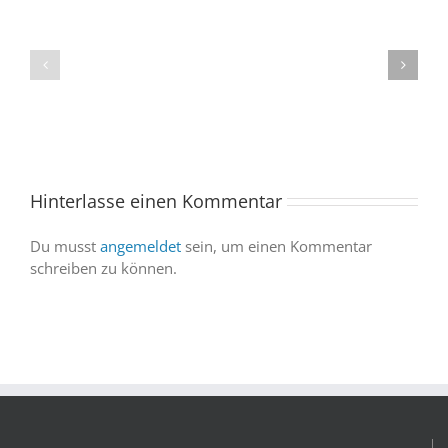
One
„Celebration“
kommt
begeistert
ins
Publikum
Saarland
trotz
–
abgesagter
und
Abendvorstell
wir
sind
Hinterlasse einen Kommentar
dabei
Du musst
angemeldet
sein, um einen Kommentar
schreiben zu können.