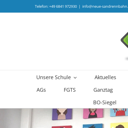
Zum
Telefon: +49 6841 972930
|
info@neue-sandrennbahn
Inhalt
springen
Unsere Schule
Aktuelles
AGs
FGTS
Ganztag
BO-Siegel