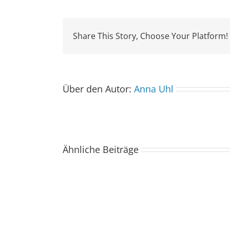
Share This Story, Choose Your Platform!
Über den Autor:
Anna Uhl
Ähnliche Beiträge
Der
Spacebuzz
One
kommt
ins
Saarland