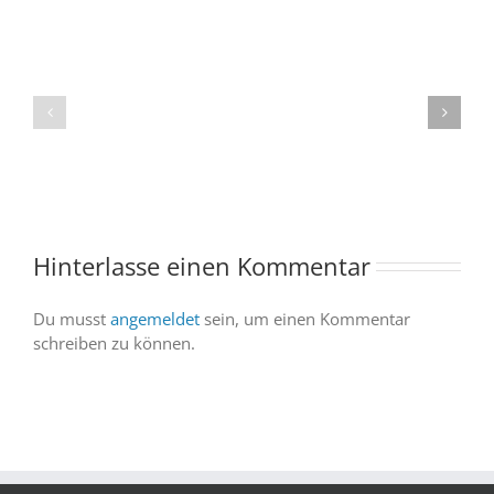
Der
Spacebuzz
One
„Celebration“
kommt
begeistert
ins
Publikum
Saarland
trotz
–
abgesagter
und
Abendvorstell
wir
sind
Hinterlasse einen Kommentar
dabei
Du musst
angemeldet
sein, um einen Kommentar
schreiben zu können.