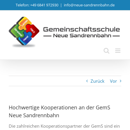
Zum
Telefon: +49 6841 972930
|
info@neue-sandrennbahn.de
Inhalt
springen
Zurück
Vor
Hochwertige Kooperationen an der GemS
Neue Sandrennbahn
Die zahlreichen Kooperationspartner der GemS sind ein