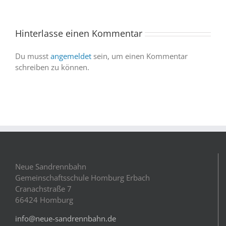
und
Abendvorstell
wir
sind
Hinterlasse einen Kommentar
dabei
Du musst
angemeldet
sein, um einen Kommentar
schreiben zu können.
Neue Sandrennbahn
Gemeinschaftsschule Homburg Erbach
Cranachstraße 7
66424 Homburg
info@neue-sandrennbahn.de