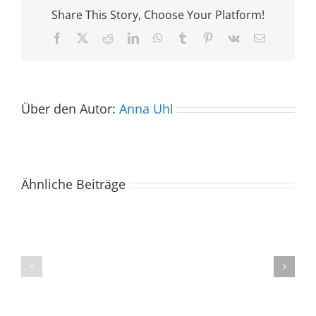
Share This Story, Choose Your Platform!
Facebook
X
Reddit
LinkedIn
WhatsApp
Tumblr
Pinterest
Vk
E-
Mail
Über den Autor:
Anna Uhl
Ähnliche Beiträge
Der
Spacebuzz
One
„Celebration“
kommt
begeistert
ins
Publikum
Saarland
trotz
–
abgesagter