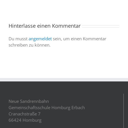
abgesagter
und
Abendvorstell
wir
sind
Hinterlasse einen Kommentar
dabei
Du musst
angemeldet
sein, um einen Kommentar
schreiben zu können.
Neue Sandrennbahn
Gemeinschaftsschule Homburg Erbach
Cranachstraße 7
66424 Homburg