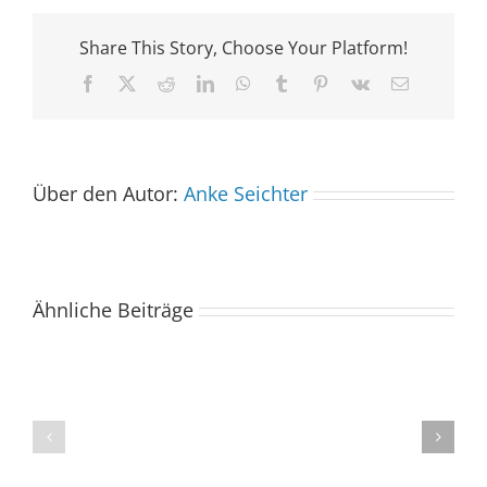
Share This Story, Choose Your Platform!
Facebook
X
Reddit
LinkedIn
WhatsApp
Tumblr
Pinterest
Vk
E-
Mail
Über den Autor:
Anke Seichter
Ähnliche Beiträge
Der
Spacebuzz
One
„Celebration“
kommt
begeistert
ins
Publikum
Saarland
trotz
–