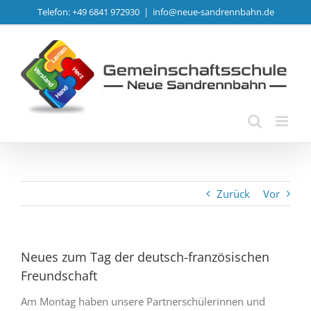
Zum
Telefon: +49 6841 972930
|
info@neue-sandrennbahn.de
Inhalt
springen
Zurück
Vor
Neues zum Tag der deutsch-französischen
Freundschaft
Am Montag haben unsere Partnerschülerinnen und