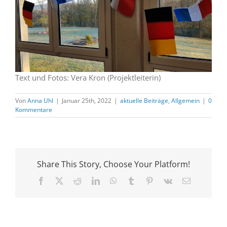
Text und Fotos: Vera Kron (Projektleiterin)
Von
Anna Uhl
|
Januar 25th, 2022
|
aktuelle Beiträge
,
Allgemein
|
0
Kommentare
Share This Story, Choose Your Platform!
Facebook
X
Reddit
LinkedIn
WhatsApp
Tumblr
Pinterest
Vk
E-
Mail