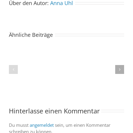
Über den Autor:
Anna Uhl
Ähnliche Beiträge
Der
Spacebuzz
One
„Celebration“
kommt
begeistert
ins
Publikum
Saarland
trotz
–
abgesagter
und
Abendvorstell
wir
sind
Hinterlasse einen Kommentar
dabei
Du musst
angemeldet
sein, um einen Kommentar
schreiben zu können.