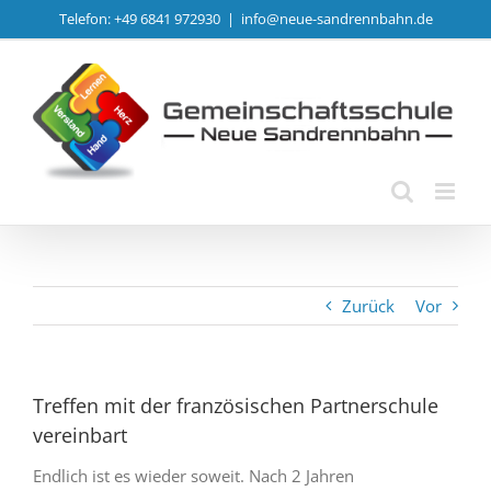
Zum
Telefon: +49 6841 972930
|
info@neue-sandrennbahn.de
Inhalt
springen
Zurück
Vor
Treffen mit der französischen Partnerschule
vereinbart
Endlich ist es wieder soweit. Nach 2 Jahren