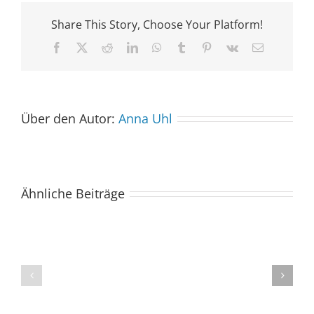
Share This Story, Choose Your Platform!
Facebook
X
Reddit
LinkedIn
WhatsApp
Tumblr
Pinterest
Vk
E-
Mail
Über den Autor:
Anna Uhl
Ähnliche Beiträge
Der
Spacebuzz
One
„Celebration“
kommt
begeistert
ins
Publikum
Saarland
trotz
–