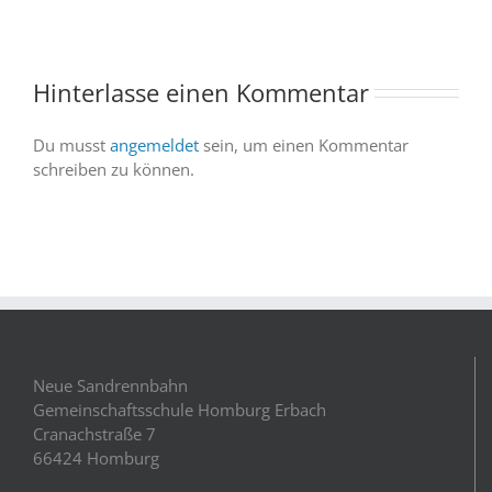
abgesagter
und
Abendvorstell
wir
sind
Hinterlasse einen Kommentar
dabei
Du musst
angemeldet
sein, um einen Kommentar
schreiben zu können.
Neue Sandrennbahn
Gemeinschaftsschule Homburg Erbach
Cranachstraße 7
66424 Homburg