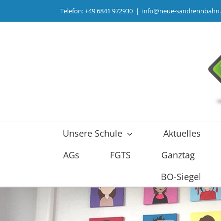
Zum
Telefon: +49 6841 972930
|
info@neue-sandrennbahn
Inhalt
springen
Unsere Schule
Aktuelles
AGs
FGTS
Ganztag
BO-Siegel