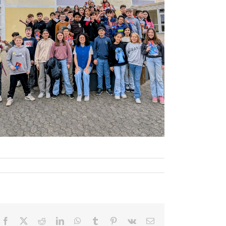
Facebook
X
Reddit
LinkedIn
WhatsApp
Tumblr
Pinterest
Vk
E-