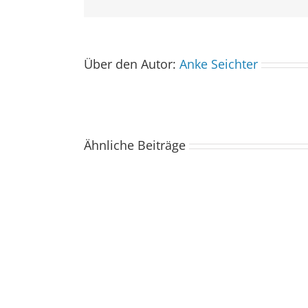
Über den Autor:
Anke Seichter
Ähnliche Beiträge
Der
Spacebuzz
One
kommt
ins
Saarland
–
und
wir