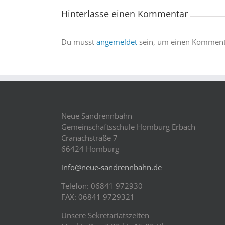
sind
Hinterlasse einen Kommentar
dabei
Du musst
angemeldet
sein, um einen Kommenta
Neue Sandrennbahn
Gemeinschaftsschule Homburg Erbach
Cranachstraße 7
66424 Homburg
info@neue-sandrennbahn.de
Telefon: 06841 972930
FAX: 06841 9729321
Unsere Sekretariatszeiten