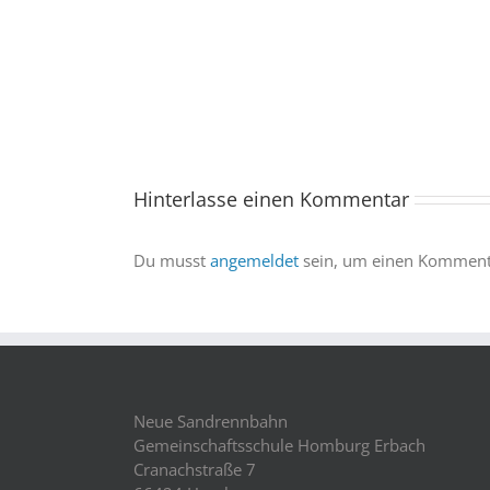
kommt
ins
Saarland
–
und
wir
sind
Hinterlasse einen Kommentar
dabei
Du musst
angemeldet
sein, um einen Kommenta
Neue Sandrennbahn
Gemeinschaftsschule Homburg Erbach
Cranachstraße 7