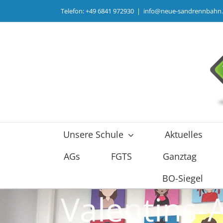
Zum
Telefon: +49 6841 972930
|
info@neue-sandrennbahn
Inhalt
springen
Unsere Schule
Aktuelles
AGs
FGTS
Ganztag
BO-Siegel
Valentins-