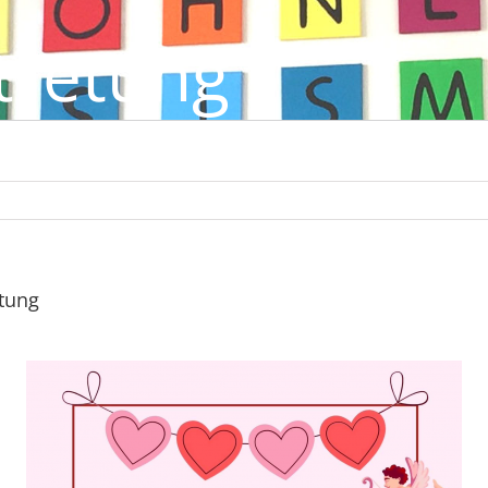
tretung
etung