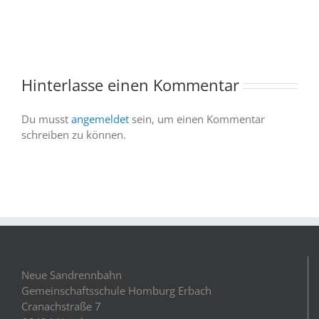
Saarland
trotz
–
abgesagter
und
Abendvorstell
wir
sind
Hinterlasse einen Kommentar
dabei
Du musst
angemeldet
sein, um einen Kommentar
schreiben zu können.
Neue Sandrennbahn
Gemeinschaftsschule Homburg Erbach
Cranachstraße 7