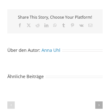
Share This Story, Choose Your Platform!
Facebook
X
Reddit
LinkedIn
WhatsApp
Tumblr
Pinterest
Vk
E-
Mail
Über den Autor:
Anna Uhl
Ähnliche Beiträge
Der
Spacebuzz
One
„Celebration“
kommt
begeistert
ins
Publikum