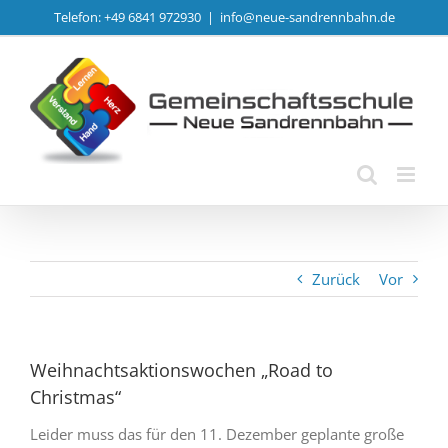
Zum
Telefon: +49 6841 972930
|
info@neue-sandrennbahn.de
Inhalt
springen
Zurück
Vor
Weihnachtsaktionswochen „Road to
Christmas“
Leider muss das für den 11. Dezember geplante große