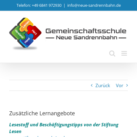
Zum
Telefon: +49 6841 972930
|
info@neue-sandrennbahn.de
Inhalt
springen
Zurück
Vor
Zusätzliche Lernangebote
Lesestoff und Beschäftigungstipps von der Stiftung
Lesen