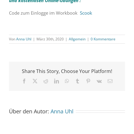
und kostenlosen Online-Übungen
:
Code zum Einlogge im Workbook
Scook
Von
Anna Uhl
|
März 30th, 2020
|
Allgemein
|
0 Kommentare
Share This Story, Choose Your Platform!
Facebook
X
Reddit
LinkedIn
WhatsApp
Tumblr
Pinterest
Vk
E-
Mail
Über den Autor:
Anna Uhl