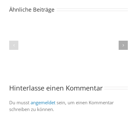
Ähnliche Beiträge
Der
Spacebuzz
One
„Celebration“
kommt
begeistert
ins
Publikum
Saarland
trotz
–
abgesagter
und
Abendvorstell
wir
sind
Hinterlasse einen Kommentar
dabei
Du musst
angemeldet
sein, um einen Kommentar
schreiben zu können.