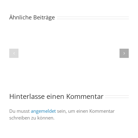
Ähnliche Beiträge
Der
Spacebuzz
One
„Celebration“
kommt
begeistert
ins
Publikum
Saarland
trotz
–
abgesagter
und
Abendvorstell
wir
sind
Hinterlasse einen Kommentar
dabei
Du musst
angemeldet
sein, um einen Kommentar
schreiben zu können.