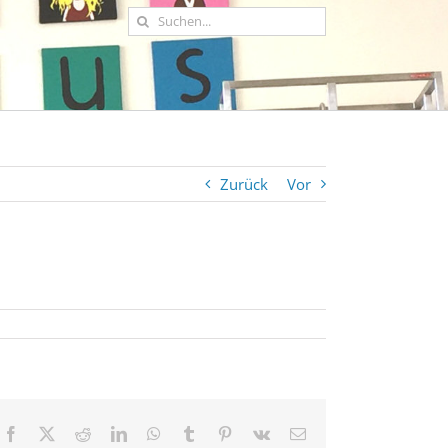
Suche
nach:
Zurück
Vor
Facebook
X
Reddit
LinkedIn
WhatsApp
Tumblr
Pinterest
Vk
E-