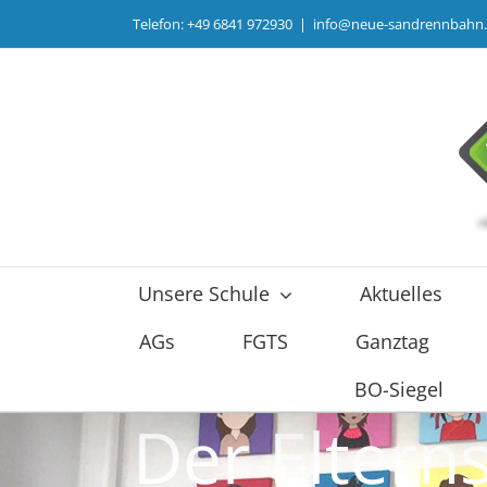
Zum
Telefon: +49 6841 972930
|
info@neue-sandrennbahn
Inhalt
springen
Unsere Schule
Aktuelles
AGs
FGTS
Ganztag
BO-Siegel
Der Eltern