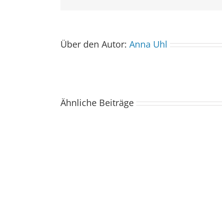
Über den Autor:
Anna Uhl
Ähnliche Beiträge
Der
Spacebuzz
One
kommt
ins
Saarland
–
und
wir