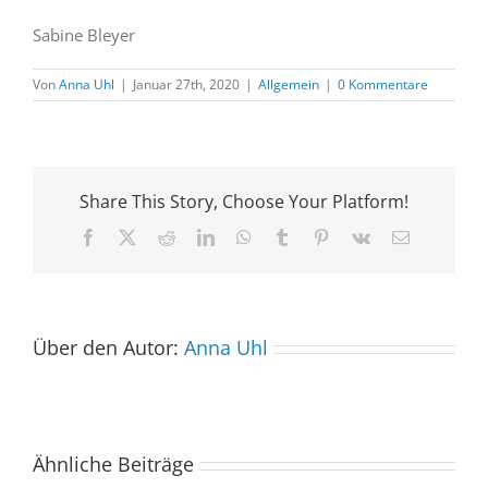
Sabine Bleyer
Von
Anna Uhl
|
Januar 27th, 2020
|
Allgemein
|
0 Kommentare
Share This Story, Choose Your Platform!
Facebook
X
Reddit
LinkedIn
WhatsApp
Tumblr
Pinterest
Vk
E-
Mail
Über den Autor:
Anna Uhl
Ähnliche Beiträge
Der