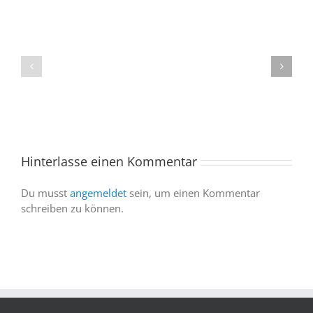
Spacebuzz
One
„Celebration“
kommt
begeistert
ins
Publikum
Saarland
trotz
–
abgesagter
und
Abendvorstell
wir
sind
Hinterlasse einen Kommentar
dabei
Du musst
angemeldet
sein, um einen Kommentar
schreiben zu können.