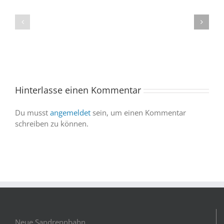
„Celebration“
kommt
begeistert
ins
Publikum
Saarland
trotz
–
abgesagter
und
Abendvorstell
wir
sind
Hinterlasse einen Kommentar
dabei
Du musst
angemeldet
sein, um einen Kommentar
schreiben zu können.
Neue Sandrennbahn