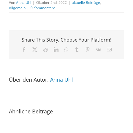
Von
Anna Uhl
|
Oktober 2nd, 2022
|
aktuelle Beiträge
,
Allgemein
|
0 Kommentare
Share This Story, Choose Your Platform!
Facebook
X
Reddit
LinkedIn
WhatsApp
Tumblr
Pinterest
Vk
E-
Mail
Über den Autor:
Anna Uhl
Ähnliche Beiträge
Der
Spacebuzz
One