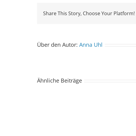
Share This Story, Choose Your Platform!
Über den Autor:
Anna Uhl
Ähnliche Beiträge
Der
Spacebuzz
One
kommt
ins
Saarland
–