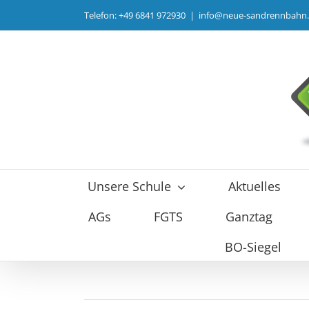
Zum
Telefon: +49 6841 972930
|
info@neue-sandrennbahn
Inhalt
springen
Unsere Schule
Aktuelles
AGs
FGTS
Ganztag
BO-Siegel