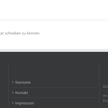
abgesagter
„Neuen
Abendvorstellung
Sandrennbahn“
r schreiben zu können.
Startseite
Gr
Kontakt
re
Pr
Impressum