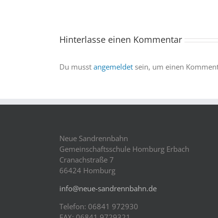
und
wir
sind
Hinterlasse einen Kommentar
dabei
Du musst
angemeldet
sein, um einen Kommenta
Neue Sandrennbahn
Gemeinschaftsschule Homburg Erbach
Cranachstraße 7
66424 Homburg
info@neue-sandrennbahn.de
Telefon: 06841 972930
FAX: 06841 9729321