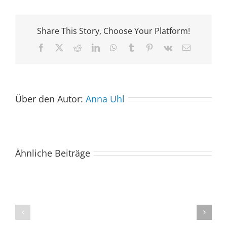
Share This Story, Choose Your Platform!
Facebook
X
Reddit
LinkedIn
WhatsApp
Tumblr
Pinterest
Vk
E-
Mail
Über den Autor:
Anna Uhl
Ähnliche Beiträge
Der
Spacebuzz
One
„Celebration“
kommt
begeistert
ins
Publikum
Saarland