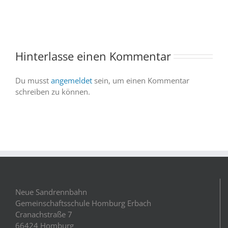
trotz
–
abgesagter
und
Abendvorstell
wir
sind
Hinterlasse einen Kommentar
dabei
Du musst
angemeldet
sein, um einen Kommentar
schreiben zu können.
Neue Sandrennbahn
Gemeinschaftsschule Homburg Erbach
Cranachstraße 7
66424 Homburg