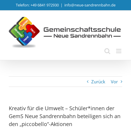
Zum
Telefon: +49 6841 972930
|
info@neue-sandrennbahn.de
Inhalt
springen
Zurück
Vor
Kreativ für die Umwelt – Schüler*innen der
GemS Neue Sandrennbahn beteiligen sich an
den „piccobello“-Aktionen