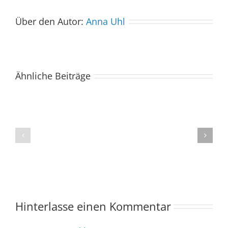
Über den Autor:
Anna Uhl
Ähnliche Beiträge
Der
Spacebuzz
One
„Celebration“
kommt
begeistert
ins
Publikum
Saarland
trotz
–
abgesagter
und
Abendvorstell
wir
sind
Hinterlasse einen Kommentar
dabei