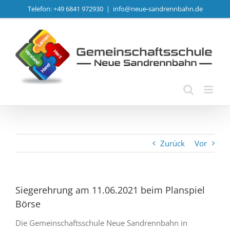
Zum
Telefon: +49 6841 972930
|
info@neue-sandrennbahn.de
Inhalt
springen
Zurück
Vor
Siegerehrung am 11.06.2021 beim Planspiel
Börse
Die Gemeinschaftsschule Neue Sandrennbahn in