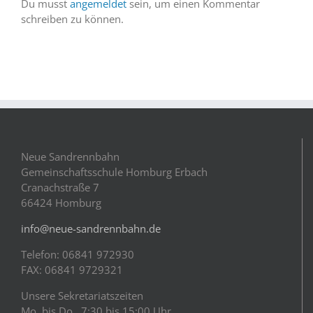
Du musst
angemeldet
sein, um einen Kommentar
schreiben zu können.
Neue Sandrennbahn
Gemeinschaftsschule Homburg Erbach
Cranachstraße 7
66424 Homburg
info@neue-sandrennbahn.de
Telefon: 06841 972930
FAX: 06841 9729321
Unsere Sekretariatszeiten
Mo. bis Do. 7:30 bis 15:00 Uhr