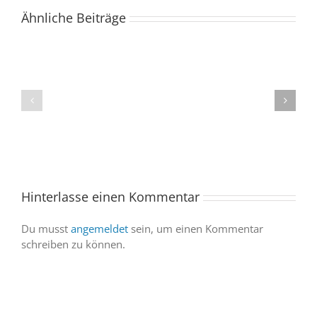
Ähnliche Beiträge
Der
Spacebuzz
One
„Celebration“
kommt
begeistert
ins
Publikum
Saarland
trotz
–
abgesagter
und
Abendvorstell
wir
sind
Hinterlasse einen Kommentar
dabei
Du musst
angemeldet
sein, um einen Kommentar
schreiben zu können.