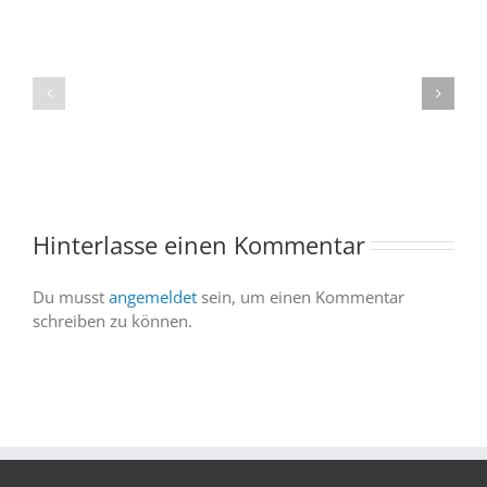
Spacebuzz
One
„Celebration“
kommt
begeistert
ins
Publikum
Saarland
trotz
–
abgesagter
und
Abendvorstell
wir
sind
Hinterlasse einen Kommentar
dabei
Du musst
angemeldet
sein, um einen Kommentar
schreiben zu können.