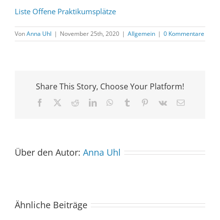
Liste Offene Praktikumsplätze
Von
Anna Uhl
|
November 25th, 2020
|
Allgemein
|
0 Kommentare
Share This Story, Choose Your Platform!
Facebook
X
Reddit
LinkedIn
WhatsApp
Tumblr
Pinterest
Vk
E-
Mail
Über den Autor:
Anna Uhl
Ähnliche Beiträge
Der