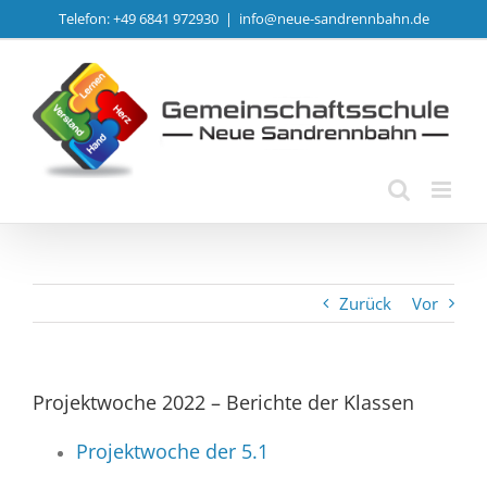
Zum
Telefon: +49 6841 972930
|
info@neue-sandrennbahn.de
Inhalt
springen
Zurück
Vor
Projektwoche 2022 – Berichte der Klassen
Projektwoche der 5.1