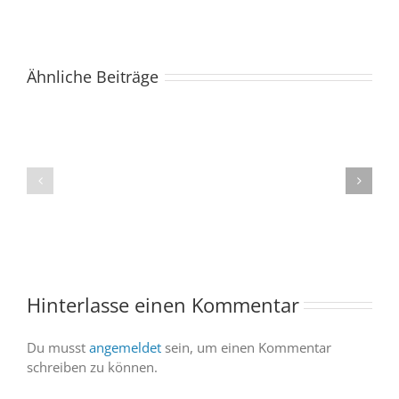
Ähnliche Beiträge
Der
Spacebuzz
One
„Celebration“
kommt
begeistert
ins
Publikum
Saarland
trotz
–
abgesagter
und
Abendvorstell
wir
sind
Hinterlasse einen Kommentar
dabei
Du musst
angemeldet
sein, um einen Kommentar
schreiben zu können.