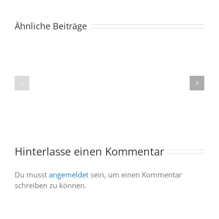
Ähnliche Beiträge
Der
Spacebuzz
One
„Celebration“
kommt
begeistert
ins
Publikum
Saarland
trotz
–
abgesagter
und
Abendvorstell
wir
sind
Hinterlasse einen Kommentar
dabei
Du musst
angemeldet
sein, um einen Kommentar
schreiben zu können.