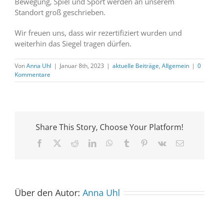
Bewegung, Spiel und Sport werden an unserem
Standort groß geschrieben.
Wir freuen uns, dass wir rezertifiziert wurden und
weiterhin das Siegel tragen dürfen.
Von
Anna Uhl
|
Januar 8th, 2023
|
aktuelle Beiträge
,
Allgemein
|
0
Kommentare
Share This Story, Choose Your Platform!
Facebook
X
Reddit
LinkedIn
WhatsApp
Tumblr
Pinterest
Vk
E-
Mail
Über den Autor:
Anna Uhl