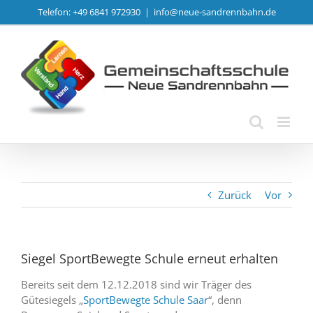
Zum
Telefon: +49 6841 972930
|
info@neue-sandrennbahn.de
Inhalt
springen
Zurück
Vor
Siegel SportBewegte Schule erneut erhalten
Bereits seit dem 12.12.2018 sind wir Träger des
Gütesiegels „
SportBewegte Schule Saar
“, denn