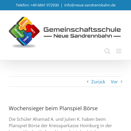
Zum
Telefon: +49 6841 972930
|
info@neue-sandrennbahn.de
Inhalt
springen
Zurück
Vor
Wochensieger beim Planspiel Börse
Die Schüler Ahamad A. und Julien K. haben beim
Planspiel Börse der Kreissparkasse Homburg in der