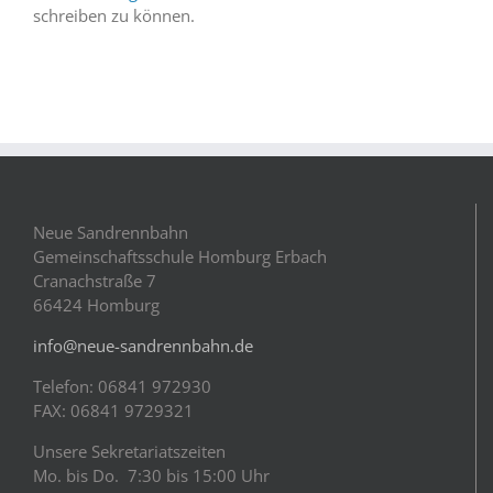
schreiben zu können.
Neue Sandrennbahn
Gemeinschaftsschule Homburg Erbach
Cranachstraße 7
66424 Homburg
info@neue-sandrennbahn.de
Telefon: 06841 972930
FAX: 06841 9729321
Unsere Sekretariatszeiten
Mo. bis Do. 7:30 bis 15:00 Uhr