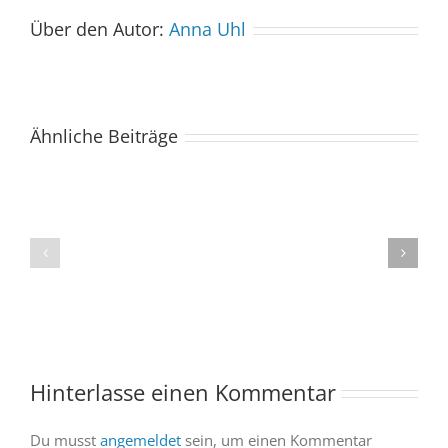
Über den Autor:
Anna Uhl
Ähnliche Beiträge
Der
Spacebuzz
One
„Celebration“
kommt
begeistert
ins
Publikum
Saarland
trotz
–
abgesagter
und
Abendvorstell
wir
sind
Hinterlasse einen Kommentar
dabei
Du musst
angemeldet
sein, um einen Kommentar