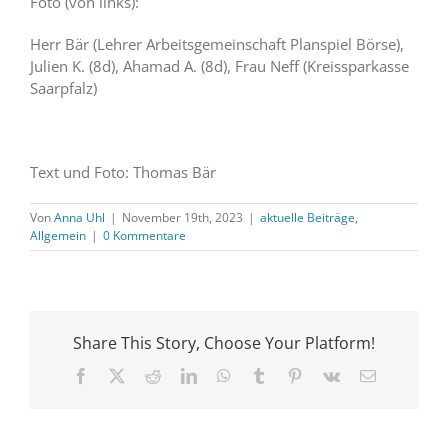
Foto (von links):
Herr Bär (Lehrer Arbeitsgemeinschaft Planspiel Börse),
Julien K. (8d), Ahamad A. (8d), Frau Neff (Kreissparkasse
Saarpfalz)
Text und Foto: Thomas Bär
Von
Anna Uhl
|
November 19th, 2023
|
aktuelle Beiträge
,
Allgemein
|
0 Kommentare
Share This Story, Choose Your Platform!
Facebook
X
Reddit
LinkedIn
WhatsApp
Tumblr
Pinterest
Vk
E-
Mail