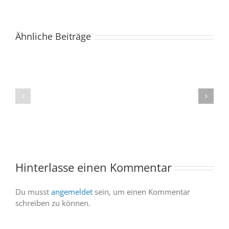
Ähnliche Beiträge
Der
Spacebuzz
One
„Celebration“
kommt
begeistert
ins
Publikum
Saarland
trotz
–
abgesagter
und
Abendvorstell
wir
sind
Hinterlasse einen Kommentar
dabei
Du musst
angemeldet
sein, um einen Kommentar
schreiben zu können.